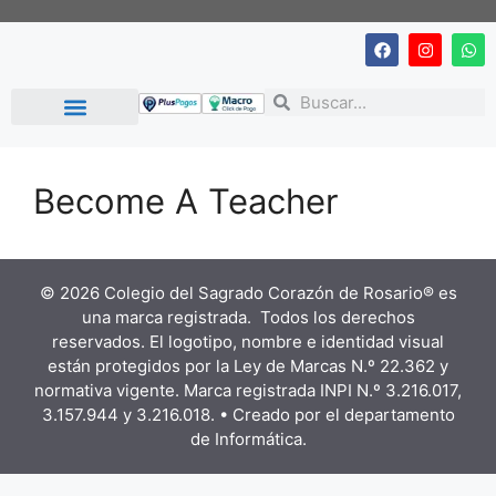
Proyecto Educativo
Casa del Encuentro
Become A Teacher
© 2026 Colegio del Sagrado Corazón de Rosario® es
una marca registrada. Todos los derechos
reservados. El logotipo, nombre e identidad visual
están protegidos por la Ley de Marcas N.º 22.362 y
normativa vigente. Marca registrada INPI N.º 3.216.017,
3.157.944 y 3.216.018. • Creado por el departamento
de Informática.